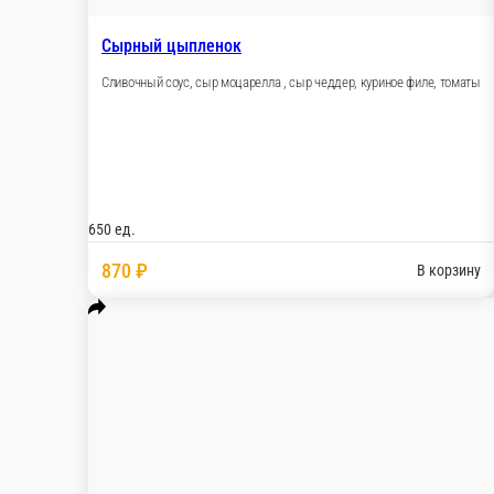
Цыпленок Терияки Пицца
Томатный соус, сыр моцарелла, куриное филе, пе