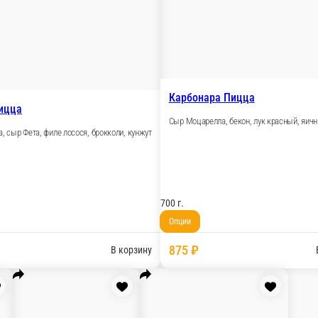
Трюфельный Жюльен
 куриное филе, томаты
Сыр моцарелла, грибной жульен (ша
650 ед.
940 ₽
В корзину