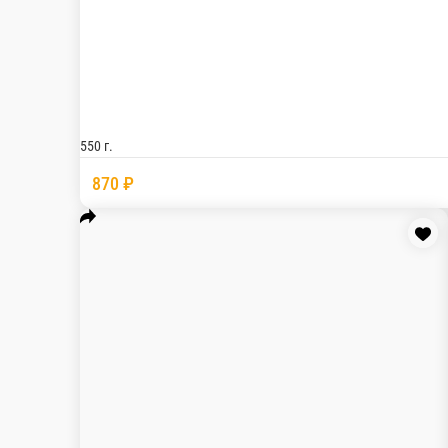
Пицца Охотничья
Соус Томатный, сыр моцарелла, охотничьи сосиски
550 г.
870 ₽