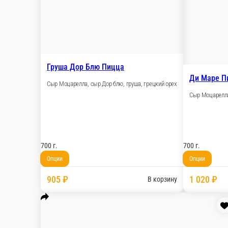
Сырный цыпленок
Сливочный соус, сыр моцарелла , сыр чеддер,
650 ед.
870 ₽