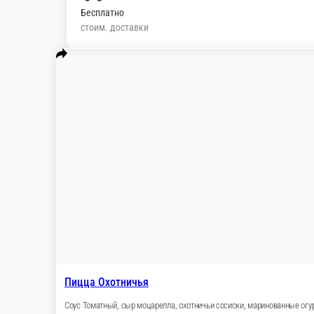
Бесплатно
стоим. доставки
Популярное
Завтраки
Паста
Пицца
Закуски
Напитк