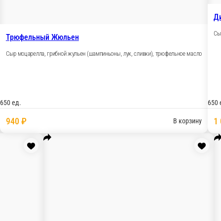
ченый болгарский перец, соус Терияки, кунжут, орегано