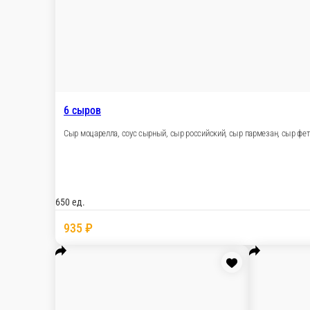
700 ед.
880 ₽