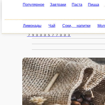
Популярное
Завтраки
Паста
Пицца
Зак
Кемерово
ru
Лимонады
Чай
Соки, напитки
Молоч
Настройки
79000577003