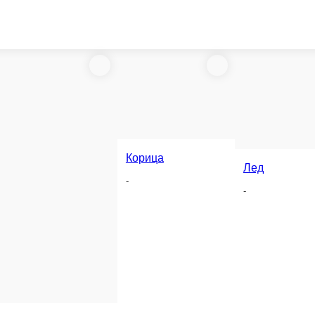
Корица
Лед
-
-