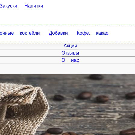
уски
Напитки
ные коктейли
Добавки
Кофе, какао
Главная
Акции
Отзывы
О нас