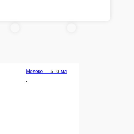
Молоко 50мл
-