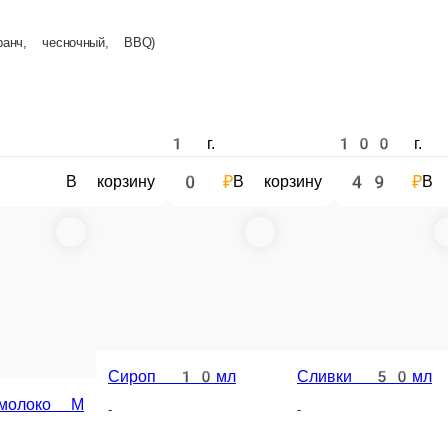
ранч, чесночный, BBQ)
1 г.
100 г.
0 ₽
49 ₽
В корзину
В корзину
В кор
Сироп 10мл
Сливки 50мл
-
-
 молоко М