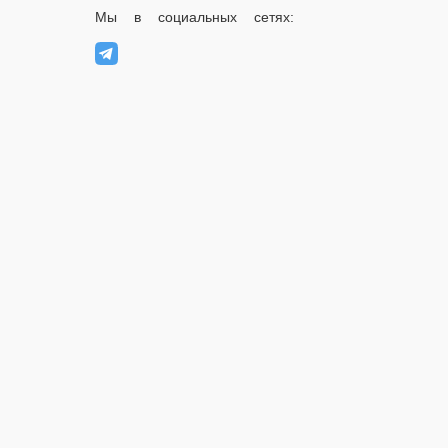
Мы в социальных сетях:
Скачивайте бесплатно наше приложение:
2026 Работает на платформе
FoodSoul