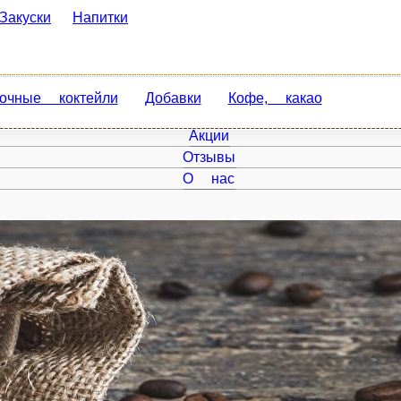
уски
Напитки
 коктейли
Добавки
Кофе, какао
Главная
Акции
Отзывы
О нас