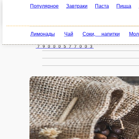
Популярное
Завтраки
Паста
Пицца
Зак
Кемерово
ru
Лимонады
Чай
Соки, напитки
Молочные
Настройки
79000577003