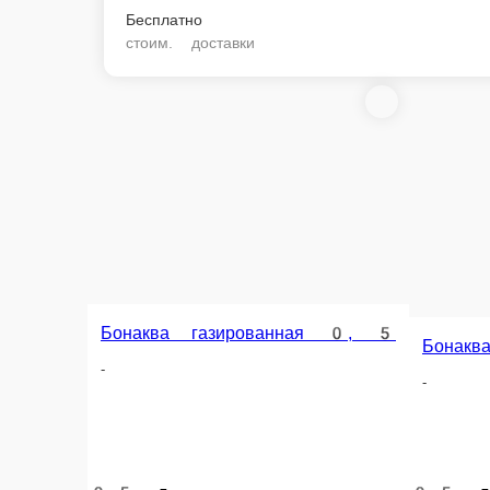
Бесплатно
стоим. доставки
Бонаква газированная 0, 5
Бонаква негазированн
-
-
0.5 л.
0.5 л.
90 ₽
90 ₽
В корзину
В