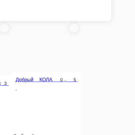
Сок 0, 3 яблоко
пельсин
-
0.3 л.
140 ₽
 корзину
В корзину